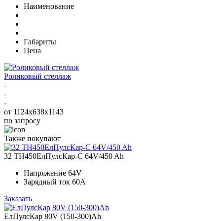
Наименование
Габариты
Цена
Роликовый стеллаж
-
-
-
от 1124x638x1143
по запросу
Также покупают
32 ТН450ЕлПулсКар-C 64V/450 Ah
Напряжение
64V
Зарядный ток
60A
Заказать
ЕлПулсКар 80V (150-300)Ah