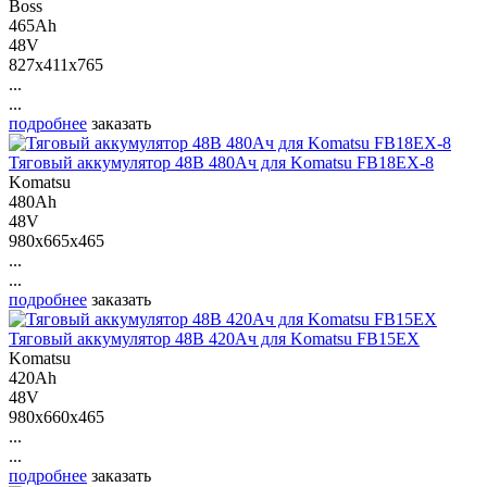
Boss
465Ah
48V
827x411x765
...
...
подробнее
заказать
Тяговый аккумулятор 48В 480Ач для Komatsu FB18EX-8
Komatsu
480Ah
48V
980x665x465
...
...
подробнее
заказать
Тяговый аккумулятор 48В 420Ач для Komatsu FB15EX
Komatsu
420Ah
48V
980x660x465
...
...
подробнее
заказать