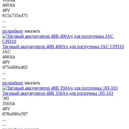
400Ah
48V
815x735x475
...
...
подробнее
заказать
Тяговый аккумулятор 48В 400Ач для погрузчика JAC CPD10
JAC
400Ah
48V
975x600x465
...
...
подробнее
заказать
Тяговый аккумулятор 48В 350Ач для погрзчика ЭП-103
ЭП
350Ah
48V
878x690x597
...
...