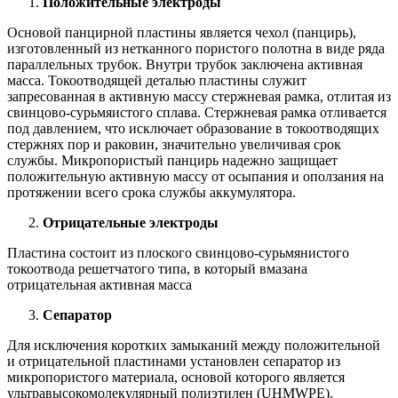
Положительные электроды
Основой панцирной пластины является чехол (панцирь),
изготовленный из нетканного пористого полотна в виде ряда
параллельных трубок. Внутри трубок заключена активная
масса. Токоотводящей деталью пластины служит
запресованная в активную массу стержневая рамка, отлитая из
свинцово-сурьмяистого сплава. Стержневая рамка отливается
под давлением, что исключает образование в токоотводящих
стержнях пор и раковин, значительно увеличивая срок
службы. Микропористый панцирь надежно защищает
положительную активную массу от осыпания и оползания на
протяжении всего срока службы аккумулятора.
Отрицательные электроды
Пластина состоит из плоского свинцово-сурьмянистого
токоотвода решетчатого типа, в который вмазана
отрицательная активная масса
Сепаратор
Для исключения коротких замыканий между положительной
и отрицательной пластинами установлен сепаратор из
микропористого материала, основой которого является
ультравысокомолекулярный полиэтилен (UHMWPE).