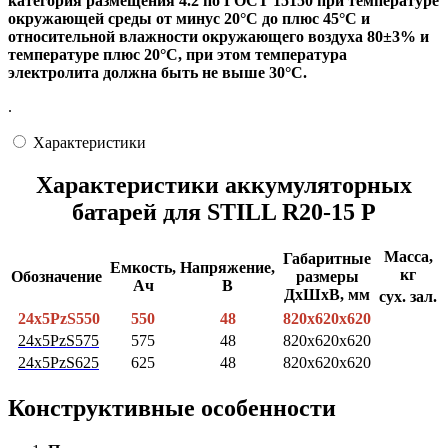
категория размещения 4.2 по ГОСТ 15150 при температуре
окружающей среды от минус 20°С до плюс 45°С и
относительной влажности окружающего воздуха 80±3% и
температуре плюс 20°С, при этом температура
электролита должна быть не выше 30°С.
.
Характеристики
Характеристики аккумуляторных
батарей для STILL R20-15 Р
Масса,
Габаритные
Емкость,
Напряжение,
кг
Обозначение
размеры
Ач
В
ДхШхВ, мм
сух.
зал.
24х5РzS550
550
48
820х620х620
24х5РzS575
575
48
820х620х620
24х5РzS625
625
48
820х620х620
Конструктивные особенности