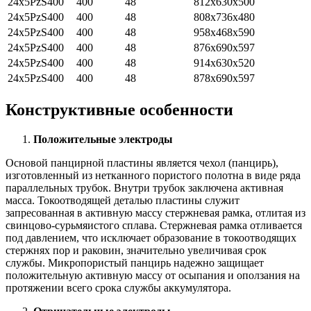
24x5PzS400
400
48
812x630x500
24x5PzS400
400
48
808x736x480
24x5PzS400
400
48
958x468x590
24x5PzS400
400
48
876x690x597
24x5PzS400
400
48
914x630x520
24x5PzS400
400
48
878x690x597
Конструктивные особенности
Положительные электроды
Основой панцирной пластины является чехол (панцирь),
изготовленный из нетканного пористого полотна в виде ряда
параллельных трубок. Внутри трубок заключена активная
масса. Токоотводящей деталью пластины служит
запресованная в активную массу стержневая рамка, отлитая из
свинцово-сурьмяистого сплава. Стержневая рамка отливается
под давлением, что исключает образование в токоотводящих
стержнях пор и раковин, значительно увеличивая срок
службы. Микропористый панцирь надежно защищает
положительную активную массу от осыпания и оползания на
протяжении всего срока службы аккумулятора.