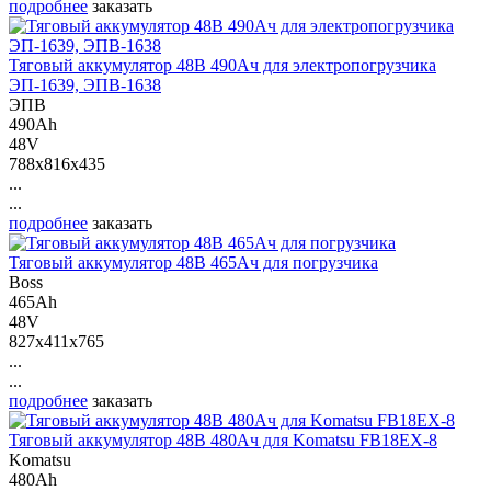
подробнее
заказать
Тяговый аккумулятор 48В 490Ач для электропогрузчика
ЭП-1639, ЭПВ-1638
ЭПВ
490Ah
48V
788x816x435
...
...
подробнее
заказать
Тяговый аккумулятор 48В 465Ач для погрузчика
Boss
465Ah
48V
827x411x765
...
...
подробнее
заказать
Тяговый аккумулятор 48В 480Ач для Komatsu FB18EX-8
Komatsu
480Ah