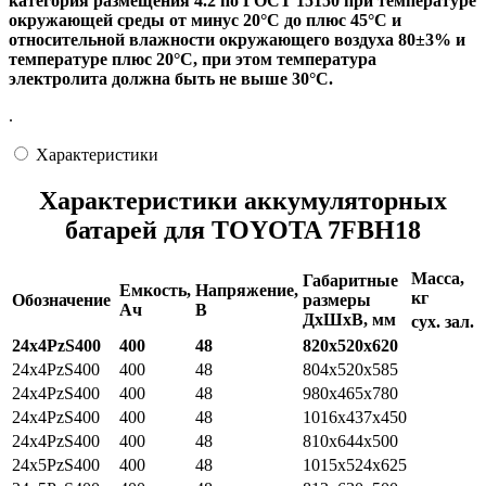
категория размещения 4.2 по ГОСТ 15150 при температуре
окружающей среды от минус 20°С до плюс 45°С и
относительной влажности окружающего воздуха 80±3% и
температуре плюс 20°С, при этом температура
электролита должна быть не выше 30°С.
.
Характеристики
Характеристики аккумуляторных
батарей для TOYOTA 7FBH18
Масса,
Габаритные
Емкость,
Напряжение,
кг
Обозначение
размеры
Ач
В
ДхШхВ, мм
сух.
зал.
24х4PzS400
400
48
820x520x620
24x4PzS400
400
48
804x520x585
24x4PzS400
400
48
980x465x780
24x4PzS400
400
48
1016x437x450
24x4PzS400
400
48
810x644x500
24x5PzS400
400
48
1015x524x625