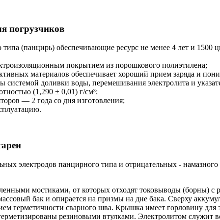
ля погрузчиков
типа (панцирь) обеспечивающие ресурс не менее 4 лет и 1500 ц
ектроизоляционным покрытием из порошкового полиэтилена;
ктивных материалов обеспечивает хороший прием заряда и пони
ы системой доливки воды, перемешивания электролита и указат
ностью (1,290 ± 0,01) г/см³;
оров — 2 года со дня изготовления;
ксплуатацию.
тареи
ьных электродов панцирного типа и отрицательных - намазного
енными мостиками, от которых отходят токовыводы (борны) с р
ассовый бак и опирается на призмы на дне бака. Сверху аккуму
ем герметичности сварного шва. Крышка имеет горловину для за
герметизированы резиновыми втулками. Электролитом служит в