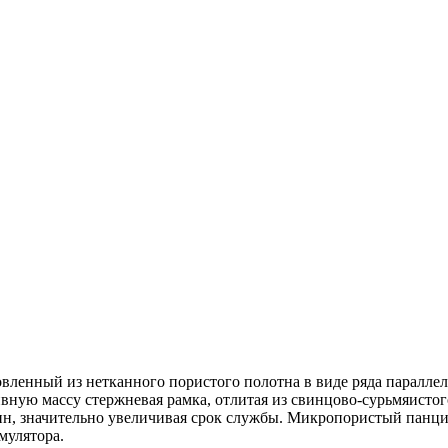
вленный из нетканного пористого полотна в виде ряда параллел
ную массу стержневая рамка, отлитая из свинцово-сурьмяистого
вин, значительно увеличивая срок службы. Микропористый пан
мулятора.