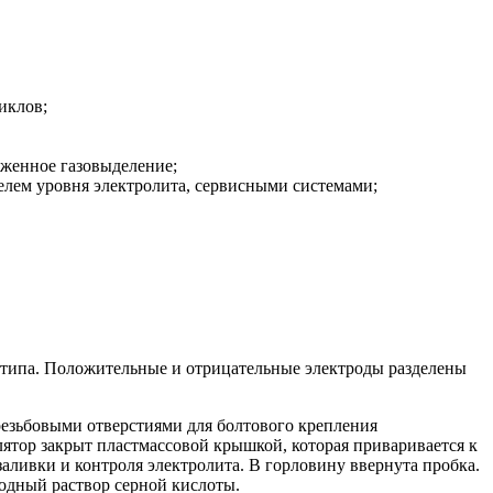
иклов;
женное газовыделение;
елем уровня электролита, сервисными системами;
 типа. Положительные и отрицательные электроды разделены
езьбовыми отверстиями для болтового крепления
лятор закрыт пластмассовой крышкой, которая приваривается к
ливки и контроля электролита. В горловину ввернута пробка.
одный раствор серной кислоты.