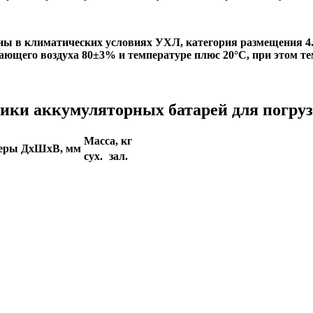
ны в климатических условиях УХЛ, категория размещения 4
ающего воздуха 80±3% и температуре плюс 20°С, при этом т
ики аккумуляторных батарей для погруз
Масса, кг
меры ДхШхВ, мм
сух.
зал.