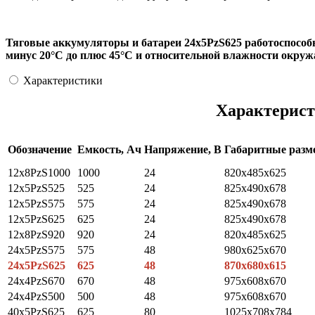
Тяговые аккумуляторы и батареи 24х5PzS625 работоспособ
минус 20°С до плюс 45°С и относительной влажности окруж
Характеристики
Характерист
Обозначение
Емкость, Ач
Напряжение, В
Габаритные раз
12х8PzS1000
1000
24
820x485x625
12x5PzS525
525
24
825x490x678
12x5PzS575
575
24
825x490x678
12x5PzS625
625
24
825x490x678
12x8PzS920
920
24
820x485x625
24x5PzS575
575
48
980x625x670
24x5PzS625
625
48
870x680x615
24x4PzS670
670
48
975x608x670
24x4PzS500
500
48
975x608x670
40x5PzS625
625
80
1025x708x784