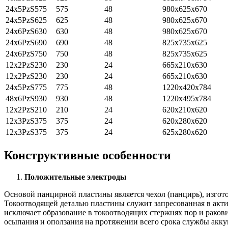
24x5PzS575
575
48
980x625x670
24x5PzS625
625
48
980x625x670
24x6PzS630
630
48
980x625x670
24x6PzS690
690
48
825x735x625
24x6PzS750
750
48
825x735x625
12x2PzS230
230
24
665x210x630
12x2PzS230
230
24
665x210x630
24x5PzS775
775
48
1220x420x784
48x6PzS930
930
48
1220x495x784
12x2PzS210
210
24
620x210x620
12x3PzS375
375
24
620х280х620
12x3PzS375
375
24
625x280x620
Конструктивные особенности
Положительные электроды
Основой панцирной пластины является чехол (панцирь), изгото
Токоотводящей деталью пластины служит запресованная в актив
исключает образование в токоотводящих стержнях пор и рако
осыпания и оползания на протяжении всего срока службы акку