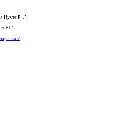
а Hyster E1.5
er E1.5
умулятор?