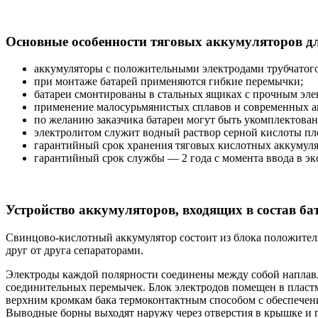
Основные особенности тяговых аккумуляторов д
аккумуляторы с положительными электродами трубчатого 
при монтаже батарей применяются гибкие перемычки;
батареи смонтированы в стальных ящиках с прочным эл
применение малосурьмянистых сплавов и современных а
по желанию заказчика батареи могут быть укомплектован
электролитом служит водный раствор серной кислоты плот
гарантийный срок хранения тяговых кислотных аккумулят
гарантийный срок службы — 2 года с момента ввода в э
Устройство аккумуляторов, входящих в состав ба
Свинцово-кислотный аккумулятор состоит из блока положител
друг от друга сепараторами.
Электроды каждой полярности соединены между собой наплавл
соединительных перемычек. Блок электродов помещен в пластм
верхним кромкам бака термоконтактным способом с обеспечени
Выводные борны выходят наружу через отверстия в крышке и 