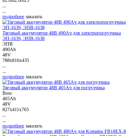
825x825x625
...
...
подробнее
заказать
Тяговый аккумулятор 48В 490Ач для электропогрузчика
ЭП-1639, ЭПВ-1638
ЭПВ
490Ah
48V
788x816x435
...
...
подробнее
заказать
Тяговый аккумулятор 48В 465Ач для погрузчика
Boss
465Ah
48V
827x411x765
...
...
подробнее
заказать