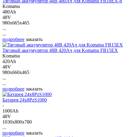
Тяговый аккумулятор 48В 480Ач для Komatsu FB18EX-8
Komatsu
480Ah
48V
980x665x465
...
...
подробнее
заказать
Тяговый аккумулятор 48В 420Ач для Komatsu FB15EX
Komatsu
420Ah
48V
980x660x465
...
...
подробнее
заказать
Батарея 24х8PzS1000
-
1000Ah
48V
1030x800x780
...
подробнее
заказать