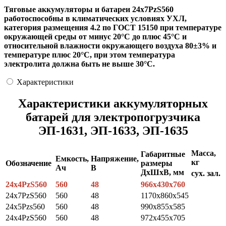
Тяговые аккумуляторы и батареи 24х7PzS560
работоспособны в климатических условиях УХЛ,
категория размещения 4.2 по ГОСТ 15150 при температуре
окружающей среды от минус 20°С до плюс 45°С и
относительной влажности окружающего воздуха 80±3% и
температуре плюс 20°С, при этом температура
электролита должна быть не выше 30°С.
Характеристики
Характеристики аккумуляторных
батарей для электропогрузчика
ЭП-1631, ЭП-1633, ЭП-1635
Масса,
Габаритные
Емкость,
Напряжение,
кг
Обозначение
размеры
Ач
В
ДхШхВ, мм
сух.
зал.
24х4PzS560
560
48
966x430x760
24x7PzS560
560
48
1170x860x545
24x5Pzs560
560
48
990x855x585
24x4PzS560
560
48
972x455x705