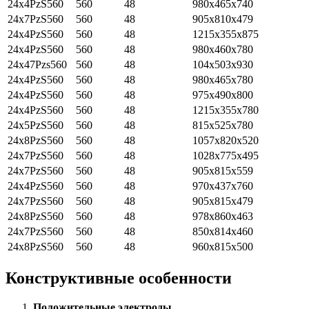
24x4PzS560
560
48
980x465x740
24x7PzS560
560
48
905x810x479
24x4PzS560
560
48
1215x355x875
24x4PzS560
560
48
980x460x780
24x47Pzs560
560
48
104x503x930
24x4PzS560
560
48
980x465x780
24x4PzS560
560
48
975x490x800
24x4PzS560
560
48
1215x355x780
24x5PzS560
560
48
815x525x780
24x8PzS560
560
48
1057x820x520
24x7PzS560
560
48
1028x775x495
24x7PzS560
560
48
905x815x559
24x4PzS560
560
48
970x437x760
24x7PzS560
560
48
905x815x479
24x8PzS560
560
48
978x860x463
24x7PzS560
560
48
850x814x460
24x8PzS560
560
48
960x815x500
Конструктивные особенности
Положительные электроды