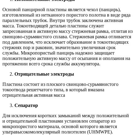
Основой панцирной пластины является чехол (панцирь),
изготовленный из нетканного пористого полотна в виде ряда
параллельных трубок. Внутри трубок заключена активная
масса. Токоотводящей деталью пластины служит
запресованная в активную массу стержневая рамка, отлитая из
свинцово-сурьмяистого сплава. Стержневая рамка отливается
под давлением, что исключает образование в токоотводящих
стержнях пор и раковин, значительно увеличивая срок
службы. Микропористый панцирь надежно защищает
положительную активную массу от осыпания и оползания на
протяжении всего срока службы аккумулятора.
Отрицательные электроды
Пластина состоит из плоского свинцово-сурьмянистого
токоотвода решетчатого типа, в который вмазана
отрицательная активная масса
Сепаратор
Для исключения коротких замыканий между положительной
и отрицательной пластинами установлен сепаратор из
микропористого материала, основой которого является
ультравысокомолекулярный полиэтилен (UHMWPE).