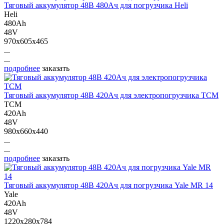
Тяговый аккумулятор 48В 480Ач для погрузчика Heli
Heli
480Ah
48V
970x605x465
...
...
подробнее
заказать
Тяговый аккумулятор 48В 420Ач для электропогрузчика ТСМ
ТСМ
420Ah
48V
980x660x440
...
...
подробнее
заказать
Тяговый аккумулятор 48В 420Ач для погрузчика Yale MR 14
Yale
420Ah
48V
1220x280x784