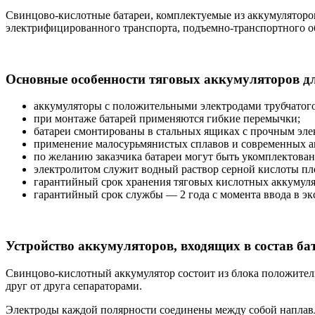
Свинцово-кислотные батареи, комплектуемые из аккумуляторов
электрифицированного транспорта, подъемно-транспортного о
Основные особенности тяговых аккумуляторов д
аккумуляторы с положительными электродами трубчатого 
при монтаже батарей применяются гибкие перемычки;
батареи смонтированы в стальных ящиках с прочным эл
применение малосурьмянистых сплавов и современных а
по желанию заказчика батареи могут быть укомплектован
электролитом служит водный раствор серной кислоты плот
гарантийный срок хранения тяговых кислотных аккумулят
гарантийный срок службы — 2 года с момента ввода в э
Устройство аккумуляторов, входящих в состав ба
Свинцово-кислотный аккумулятор состоит из блока положител
друг от друга сепараторами.
Электроды каждой полярности соединены между собой наплавл