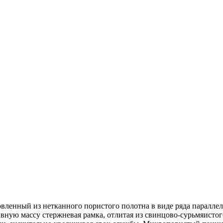
вленный из нетканного пористого полотна в виде ряда параллел
ную массу стержневая рамка, отлитая из свинцово-сурьмяистого