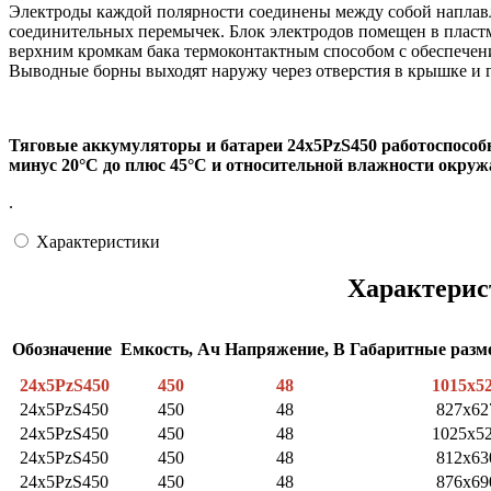
Электроды каждой полярности соединены между собой наплавл
соединительных перемычек. Блок электродов помещен в пластм
верхним кромкам бака термоконтактным способом с обеспечени
Выводные борны выходят наружу через отверстия в крышке и 
Тяговые аккумуляторы и батареи 24х5PzS450 работоспособ
минус 20°С до плюс 45°С и относительной влажности окруж
.
Характеристики
Характерис
Обозначение
Емкость, Ач
Напряжение, В
Габаритные раз
24x5PzS450
450
48
1015x5
24x5PzS450
450
48
827x62
24x5PzS450
450
48
1025x5
24x5PzS450
450
48
812x63
24x5PzS450
450
48
876x69