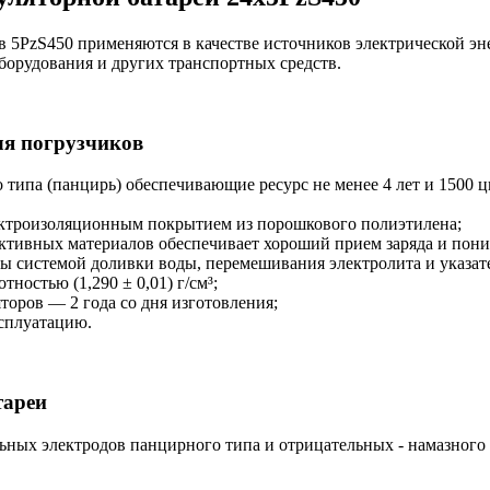
 5PzS450 применяются в качестве источников электрической эн
борудования и других транспортных средств.
ля погрузчиков
типа (панцирь) обеспечивающие ресурс не менее 4 лет и 1500 ц
ектроизоляционным покрытием из порошкового полиэтилена;
ктивных материалов обеспечивает хороший прием заряда и пони
ы системой доливки воды, перемешивания электролита и указат
ностью (1,290 ± 0,01) г/см³;
оров — 2 года со дня изготовления;
ксплуатацию.
тареи
ьных электродов панцирного типа и отрицательных - намазного