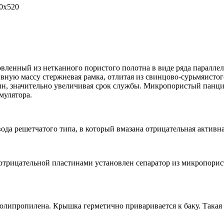
0x520
вленный из нетканного пористого полотна в виде ряда параллел
ную массу стержневая рамка, отлитая из свинцово-сурьмяистого
вин, значительно увеличивая срок службы. Микропористый пан
мулятора.
ода решетчатого типа, в который вмазана отрицательная активна
рицательной пластинами установлен сепаратор из микропористо
олипропилена. Крышка герметично приваривается к баку. Такая