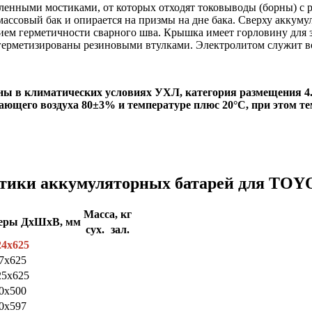
енными мостиками, от которых отходят токовыводы (борны) с р
ассовый бак и опирается на призмы на дне бака. Сверху аккуму
ем герметичности сварного шва. Крышка имеет горловину для за
герметизированы резиновыми втулками. Электролитом служит в
ны в климатических условиях УХЛ, категория размещения 4
ающего воздуха 80±3% и температуре плюс 20°С, при этом т
тики аккумуляторных батарей для TO
Масса, кг
меры ДхШхВ, мм
сух.
зал.
24x625
7x625
25x625
0x500
0x597