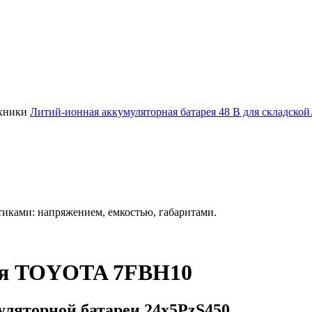
Литий-ионная аккумуляторная батарея 48 В для складско
иками: напряжением, емкостью, габаритами.
для TOYOTA 7FBH10
ляторной батареи 24х5PzS450