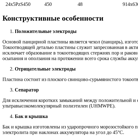
24x5PzS450
450
48
914x63
Конструктивные особенности
Положительные электроды
Основой панцирной пластины является чехол (панцирь), изгото
Токоотводящей деталью пластины служит запресованная в актив
исключает образование в токоотводящих стержнях пор и рако
осыпания и оползания на протяжении всего срока службы акку
Отрицательные электроды
Пластина состоит из плоского свинцово-сурьмянистого токоотв
Сепаратор
Для исключения коротких замыканий между положительной и от
ультравысокомолекулярный полиэтилен (UHMWPE).
Бак и крышка
Бак и крышка изготовлены из ударопрочного морозостойкого п
электролита при наклонах аккумулятора на угол до 45°С.