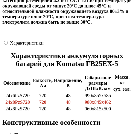
категория размещения 4.2 по ГОСТ 15150 при температуре
окружающей среды от минус 20°С до плюс 45°С и
относительной влажности окружающего воздуха 80±3% и
температуре плюс 20°С, при этом температура
электролита должна быть не выше 30°С.
.
Характеристики
Характеристики аккумуляторных
батарей для Komatsu FB25EX-5
Масса,
Габаритные
Емкость,
Напряжение,
кг
Обозначение
размеры
Ач
В
ДхШхВ, мм
сух.
зал.
24x6PzS720
720
48
990x855x585
24х8РzS720
720
48
980x845x462
24x8PzS720
720
48
960x815x500
Конструктивные особенности