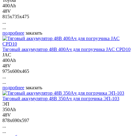
Toyota
400Ah
48V
815x735x475
...
...
подробнее
заказать
Тяговый аккумулятор 48В 400Ач для погрузчика JAC CPD10
JAC
400Ah
48V
975x600x465
...
...
подробнее
заказать
Тяговый аккумулятор 48В 350Ач для погрзчика ЭП-103
ЭП
350Ah
48V
878x690x597
...
...