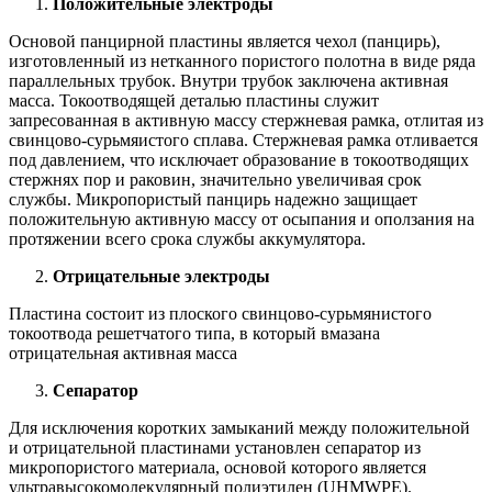
Положительные электроды
Основой панцирной пластины является чехол (панцирь),
изготовленный из нетканного пористого полотна в виде ряда
параллельных трубок. Внутри трубок заключена активная
масса. Токоотводящей деталью пластины служит
запресованная в активную массу стержневая рамка, отлитая из
свинцово-сурьмяистого сплава. Стержневая рамка отливается
под давлением, что исключает образование в токоотводящих
стержнях пор и раковин, значительно увеличивая срок
службы. Микропористый панцирь надежно защищает
положительную активную массу от осыпания и оползания на
протяжении всего срока службы аккумулятора.
Отрицательные электроды
Пластина состоит из плоского свинцово-сурьмянистого
токоотвода решетчатого типа, в который вмазана
отрицательная активная масса
Сепаратор
Для исключения коротких замыканий между положительной
и отрицательной пластинами установлен сепаратор из
микропористого материала, основой которого является
ультравысокомолекулярный полиэтилен (UHMWPE).