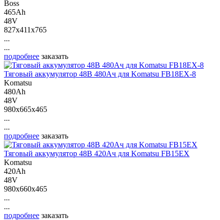
Boss
465Ah
48V
827x411x765
...
...
подробнее
заказать
Тяговый аккумулятор 48В 480Ач для Komatsu FB18EX-8
Komatsu
480Ah
48V
980x665x465
...
...
подробнее
заказать
Тяговый аккумулятор 48В 420Ач для Komatsu FB15EX
Komatsu
420Ah
48V
980x660x465
...
...
подробнее
заказать