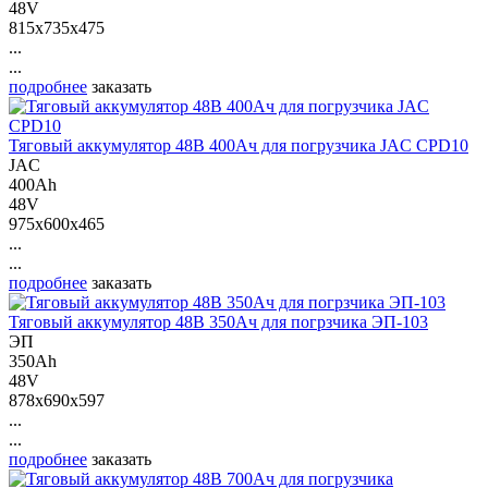
48V
815x735x475
...
...
подробнее
заказать
Тяговый аккумулятор 48В 400Ач для погрузчика JAC CPD10
JAC
400Ah
48V
975x600x465
...
...
подробнее
заказать
Тяговый аккумулятор 48В 350Ач для погрзчика ЭП-103
ЭП
350Ah
48V
878x690x597
...
...
подробнее
заказать