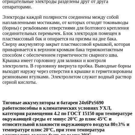
отрицательные электроды разделены друг от друга
сепараторами.
Электроды каждой полярности соединены между собой
наплавленными мостиками, от которых отходят токовыводы
(борны) с резьбовыми отверстиями для болтового крепления
соединительных перемычек. Блок электродов помещен в
пластмассовый бак и опирается на призмы на дне бака.
Сверху аккумулятор закрыт пластмассовой крышкой, которая
приваривается к верхним кромкам бака термоконтактным
способом с обеспечением герметичности сварного шва.
Крышка имеет горловину для заливки и контроля
электролита. В горловину ввернута пробка. Выводные борны
выходят наружу через отверстия в крышке и герметизированы
резиновыми втулками. Электролитом служит водный раствор
серной кислоты.
Тяговые аккумуляторы и батареи 24х6PzS690
работоспособны в климатических условиях УХЛ,
категория размещения 4.2 по ГОСТ 15150 при температуре
окружающей среды от минус 20°С до плюс 45°С и
относительной влажности окружающего воздуха 80±3% и
температуре плюс 20°С, при этом температура