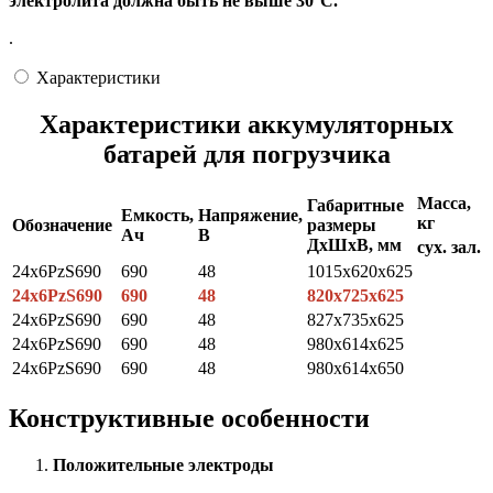
электролита должна быть не выше 30°С.
.
Характеристики
Характеристики аккумуляторных
батарей для погрузчика
Масса,
Габаритные
Емкость,
Напряжение,
кг
Обозначение
размеры
Ач
В
ДхШхВ, мм
сух.
зал.
24x6PzS690
690
48
1015x620x625
24х6PzS690
690
48
820х725х625
24x6PzS690
690
48
827x735x625
24x6PzS690
690
48
980x614x625
24x6PzS690
690
48
980x614x650
Конструктивные особенности
Положительные электроды