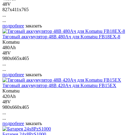
48V
827x411x765
...
...
подробнее
заказать
Тяговый аккумулятор 48В 480Ач для Komatsu FB18EX-8
Komatsu
480Ah
48V
980x665x465
...
...
подробнее
заказать
Тяговый аккумулятор 48В 420Ач для Komatsu FB15EX
Komatsu
420Ah
48V
980x660x465
...
...
подробнее
заказать
Батарея 24х8PzS1000