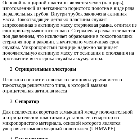
Основой панцирной пластины является чехол (панцирь),
изготовленный из нетканного пористого полотна в виде ряда
параллельных трубок. Внутри трубок заключена активная
масса. Токоотводящей деталью пластины служит
запресованная в активную массу стержневая рамка, отлитая из
свинцово-сурьмяистого сплава. Стержневая рамка отливается
под давлением, что исключает образование в токоотводящих
стержнях пор и раковин, значительно увеличивая срок
службы. Микропористый панцирь надежно защищает
положительную активную массу от осыпания и оползания на
протяжении всего срока службы аккумулятора.
Отрицательные электроды
Пластина состоит из плоского свинцово-сурьмянистого
токоотвода решетчатого типа, в который вмазана
отрицательная активная масса
Сепаратор
Для исключения коротких замыканий между положительной
и отрицательной пластинами установлен сепаратор из
микропористого материала, основой которого является
ультравысокомолекулярный полиэтилен (UHMWPE).