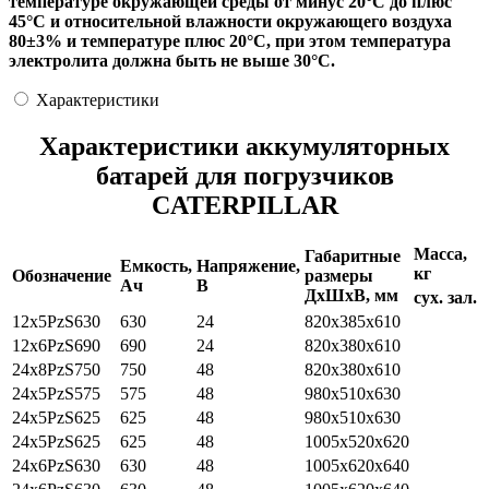
температуре окружающей среды от минус 20°С до плюс
45°С и относительной влажности окружающего воздуха
80±3% и температуре плюс 20°С, при этом температура
электролита должна быть не выше 30°С.
Характеристики
Характеристики аккумуляторных
батарей для погрузчиков
CATERPILLAR
Масса,
Габаритные
Емкость,
Напряжение,
кг
Обозначение
размеры
Ач
В
ДхШхВ, мм
сух.
зал.
12х5PzS630
630
24
820x385x610
12x6PzS690
690
24
820x380x610
24x8PzS750
750
48
820x380x610
24x5PzS575
575
48
980x510x630
24x5PzS625
625
48
980x510x630
24x5PzS625
625
48
1005x520x620
24x6PzS630
630
48
1005x620x640