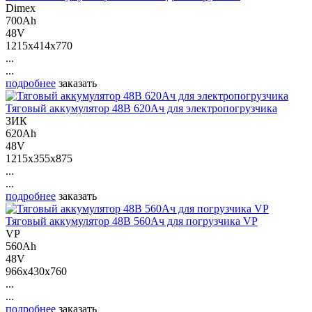
Dimex
700Ah
48V
1215x414x770
...
...
подробнее
заказать
Тяговый аккумулятор 48В 620Ач для электропогрузчика
ЗИК
620Ah
48V
1215x355x875
...
...
подробнее
заказать
Тяговый аккумулятор 48В 560Ач для погрузчика VP
VP
560Ah
48V
966x430x760
...
...
подробнее
заказать