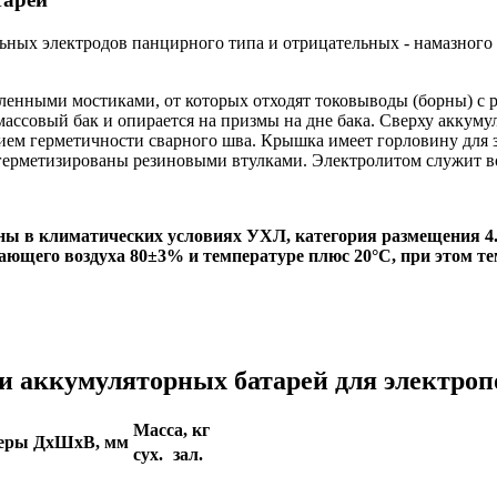
ьных электродов панцирного типа и отрицательных - намазного
енными мостиками, от которых отходят токовыводы (борны) с р
ассовый бак и опирается на призмы на дне бака. Сверху аккуму
ем герметичности сварного шва. Крышка имеет горловину для за
герметизированы резиновыми втулками. Электролитом служит в
ны в климатических условиях УХЛ, категория размещения 4
ающего воздуха 80±3% и температуре плюс 20°С, при этом т
и аккумуляторных батарей для электро
Масса, кг
меры ДхШхВ, мм
сух.
зал.