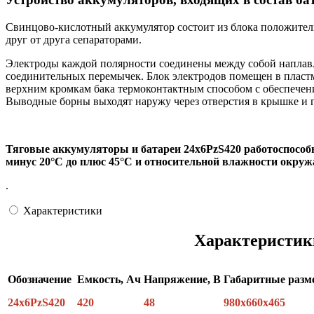
Свинцово-кислотный аккумулятор состоит из блока положител
друг от друга сепараторами.
Электроды каждой полярности соединены между собой наплавл
соединительных перемычек. Блок электродов помещен в пластм
верхним кромкам бака термоконтактным способом с обеспечени
Выводные борны выходят наружу через отверстия в крышке и 
Тяговые аккумуляторы и батареи 24х6PzS420 работоспособ
минус 20°С до плюс 45°С и относительной влажности окруж
.
Характеристики
Характеристик
Обозначение
Емкость, Ач
Напряжение, В
Габаритные раз
24х6РzS420
420
48
980x660x465