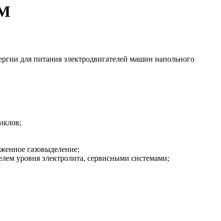
СМ
ергии для питания электродвигателей машин напольного
иклов;
женное газовыделение;
елем уровня электролита, сервисными системами;