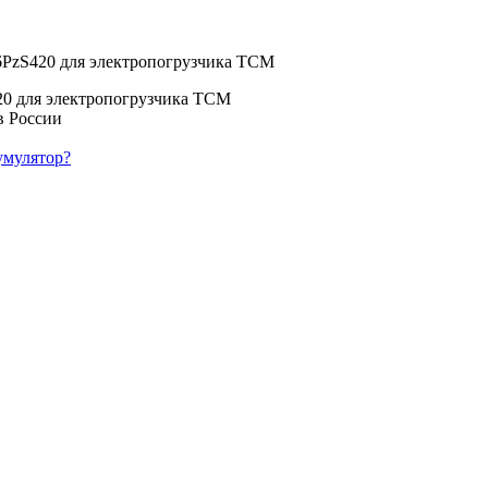
х6PzS420 для электропогрузчика ТСМ
20 для электропогрузчика ТСМ
умулятор?