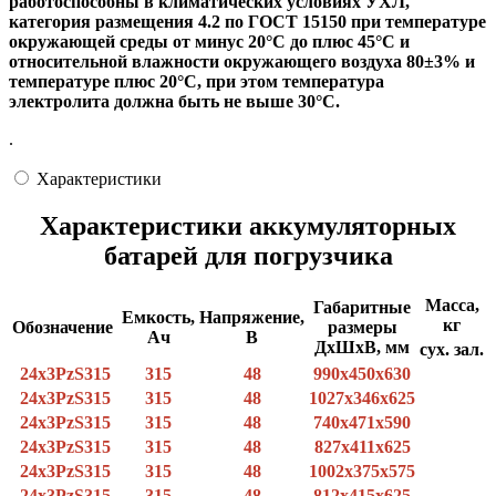
работоспособны в климатических условиях УХЛ,
категория размещения 4.2 по ГОСТ 15150 при температуре
окружающей среды от минус 20°С до плюс 45°С и
относительной влажности окружающего воздуха 80±3% и
температуре плюс 20°С, при этом температура
электролита должна быть не выше 30°С.
.
Характеристики
Характеристики аккумуляторных
батарей для погрузчика
Масса,
Габаритные
Емкость,
Напряжение,
кг
Обозначение
размеры
Ач
В
ДхШхВ, мм
сух.
зал.
24х3PzS315
315
48
990х450х630
24х3PzS315
315
48
1027х346х625
24х3PzS315
315
48
740х471х590
24х3PzS315
315
48
827х411х625
24х3PzS315
315
48
1002х375х575
24х3PzS315
315
48
812х415х625