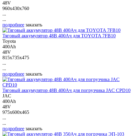
48V
960x430x760
...
...
подробнее
заказать
Тяговый аккумулятор 48В 400Ач для TOYOTA 7FB10
Toyota
400Ah
48V
815x735x475
...
...
подробнее
заказать
Тяговый аккумулятор 48В 400Ач для погрузчика JAC CPD10
JAC
400Ah
48V
975x600x465
...
...
подробнее
заказать