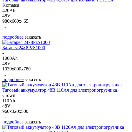
Komatsu
420Ah
48V
980x660x465
...
...
подробнее
заказать
Батарея 24х8PzS1000
-
1000Ah
48V
1030x800x780
...
подробнее
заказать
Тяговый аккумулятор 48В 110Ач для электропогрузчика
Crown
110Ah
48V
960x320x500
...
подробнее
заказать