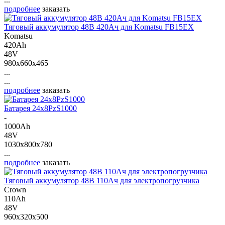
подробнее
заказать
Тяговый аккумулятор 48В 420Ач для Komatsu FB15EX
Komatsu
420Ah
48V
980x660x465
...
...
подробнее
заказать
Батарея 24х8PzS1000
-
1000Ah
48V
1030x800x780
...
подробнее
заказать
Тяговый аккумулятор 48В 110Ач для электропогрузчика
Crown
110Ah
48V
960x320x500