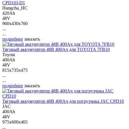
CPD10J-D1
Hangcha_HC
420Ah
48V
960x430x760
...
...
подробнее
заказать
Тяговый аккумулятор 48В 400Ач для TOYOTA 7FB10
Toyota
400Ah
48V
815x735x475
...
...
подробнее
заказать
Тяговый аккумулятор 48В 400Ач для погрузчика JAC CPD10
JAC
400Ah
48V
975x600x465
...