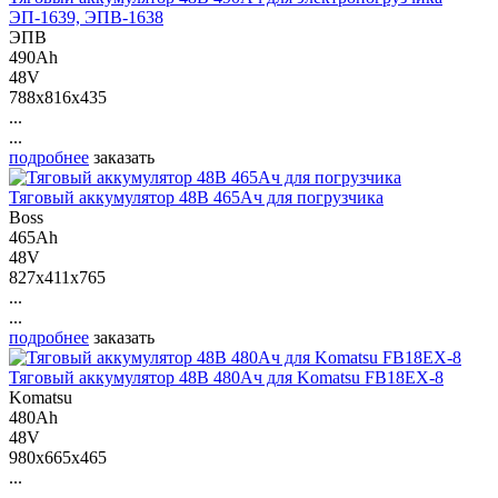
ЭП-1639, ЭПВ-1638
ЭПВ
490Ah
48V
788x816x435
...
...
подробнее
заказать
Тяговый аккумулятор 48В 465Ач для погрузчика
Boss
465Ah
48V
827x411x765
...
...
подробнее
заказать
Тяговый аккумулятор 48В 480Ач для Komatsu FB18EX-8
Komatsu
480Ah
48V
980x665x465
...
...