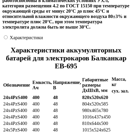
работоспособны в климатических условиях УХЛ,
категория размещения 4.2 по ГОСТ 15150 при температуре
окружающей среды от минус 20°С до плюс 45°С и
относительной влажности окружающего воздуха 80±3% и
температуре плюс 20°С, при этом температура
электролита должна быть не выше 30°С.
Характеристики
Характеристики аккумуляторных
батарей для электрокаров Балканкар
ЕВ-695
Масса,
Габаритные
Емкость,
Напряжение,
кг
Обозначение
размеры
Ач
В
ДхШхВ, мм
сух.
зал.
24х4PzS400
400
48
820x520x620
24x4PzS400
400
48
804x520x585
24x4PzS400
400
48
980x465x780
24x4PzS400
400
48
1016x437x450
24x4PzS400
400
48
810x644x500
24x5PzS400
400
48
1015x524x625