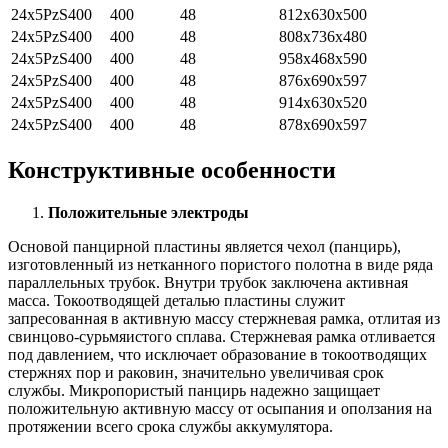
24x5PzS400
400
48
812x630x500
24x5PzS400
400
48
808x736x480
24x5PzS400
400
48
958x468x590
24x5PzS400
400
48
876x690x597
24x5PzS400
400
48
914x630x520
24x5PzS400
400
48
878x690x597
Конструктивные особенности
Положительные электроды
Основой панцирной пластины является чехол (панцирь),
изготовленный из нетканного пористого полотна в виде ряда
параллельных трубок. Внутри трубок заключена активная
масса. Токоотводящей деталью пластины служит
запресованная в активную массу стержневая рамка, отлитая из
свинцово-сурьмяистого сплава. Стержневая рамка отливается
под давлением, что исключает образование в токоотводящих
стержнях пор и раковин, значительно увеличивая срок
службы. Микропористый панцирь надежно защищает
положительную активную массу от осыпания и оползания на
протяжении всего срока службы аккумулятора.