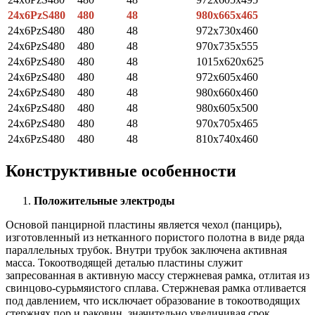
24х6РzS480
480
48
980x665x465
24х6РzS480
480
48
972x730x460
24х6РzS480
480
48
970x735x555
24х6РzS480
480
48
1015x620x625
24х6РzS480
480
48
972x605x460
24х6РzS480
480
48
980x660x460
24х6РzS480
480
48
980x605x500
24х6РzS480
480
48
970x705x465
24х6РzS480
480
48
810x740x460
Конструктивные особенности
Положительные электроды
Основой панцирной пластины является чехол (панцирь),
изготовленный из нетканного пористого полотна в виде ряда
параллельных трубок. Внутри трубок заключена активная
масса. Токоотводящей деталью пластины служит
запресованная в активную массу стержневая рамка, отлитая из
свинцово-сурьмяистого сплава. Стержневая рамка отливается
под давлением, что исключает образование в токоотводящих
стержнях пор и раковин, значительно увеличивая срок