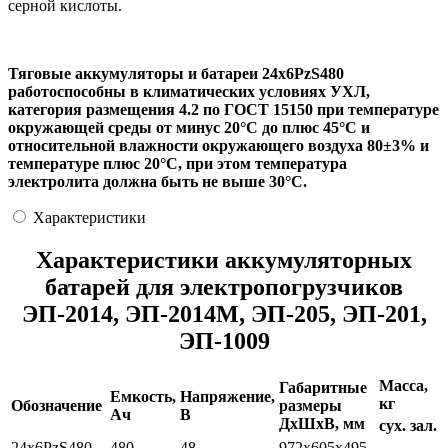
серной кислоты.
Тяговые аккумуляторы и батареи 24х6PzS480
работоспособны в климатических условиях УХЛ,
категория размещения 4.2 по ГОСТ 15150 при температуре
окружающей среды от минус 20°С до плюс 45°С и
относительной влажности окружающего воздуха 80±3% и
температуре плюс 20°С, при этом температура
электролита должна быть не выше 30°С.
Характеристики
Характеристики аккумуляторных
батарей для электропогрузчиков
ЭП-2014, ЭП-2014М, ЭП-205, ЭП-201,
ЭП-1009
Масса,
Габаритные
Емкость,
Напряжение,
кг
Обозначение
размеры
Ач
В
ДхШхВ, мм
сух.
зал.
24х6РzS480
480
48
972x605x495