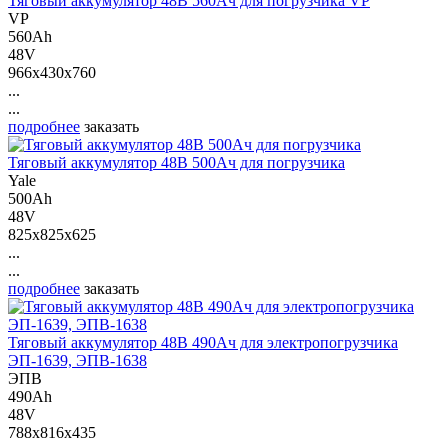
Тяговый аккумулятор 48В 560Ач для погрузчика VP
VP
560Ah
48V
966x430x760
...
...
подробнее
заказать
Тяговый аккумулятор 48В 500Ач для погрузчика
Yale
500Ah
48V
825x825x625
...
...
подробнее
заказать
Тяговый аккумулятор 48В 490Ач для электропогрузчика
ЭП-1639, ЭПВ-1638
ЭПВ
490Ah
48V
788x816x435