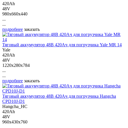
420Ah
48V
980x660x440
...
...
подробнее
заказать
Тяговый аккумулятор 48В 420Ач для погрузчика Yale MR 14
Yale
420Ah
48V
1220x280x784
...
...
подробнее
заказать
Тяговый аккумулятор 48В 420Ач для погрузчика Hangcha
CPD10J-D1
Hangcha_HC
420Ah
48V
960x430x760
...