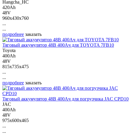
Hangcha_HC
420Ah
48V
960x430x760
...
...
подробнее
заказать
Тяговый аккумулятор 48В 400Ач для TOYOTA 7FB10
Toyota
400Ah
48V
815x735x475
...
...
подробнее
заказать
Тяговый аккумулятор 48В 400Ач для погрузчика JAC CPD10
JAC
400Ah
48V
975x600x465
...
...