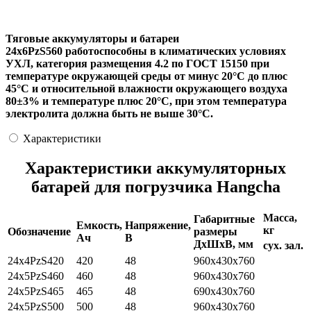
Тяговые аккумуляторы и батареи
24х6PzS560 работоспособны в климатических условиях
УХЛ, категория размещения 4.2 по ГОСТ 15150 при
температуре окружающей среды от минус 20°С до плюс
45°С и относительной влажности окружающего воздуха
80±3% и температуре плюс 20°С, при этом температура
электролита должна быть не выше 30°С.
Характеристики
Характеристики аккумуляторных
батарей для погрузчика Hangcha
Масса,
Габаритные
Емкость,
Напряжение,
кг
Обозначение
размеры
Ач
В
ДхШхВ, мм
сух.
зал.
24х4PzS420
420
48
960x430x760
24x5PzS460
460
48
960x430x760
24x5PzS465
465
48
690x430x760
24x5PzS500
500
48
960x430x760