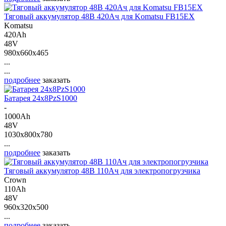
Тяговый аккумулятор 48В 420Ач для Komatsu FB15EX
Komatsu
420Ah
48V
980x660x465
...
...
подробнее
заказать
Батарея 24х8PzS1000
-
1000Ah
48V
1030x800x780
...
подробнее
заказать
Тяговый аккумулятор 48В 110Ач для электропогрузчика
Crown
110Ah
48V
960x320x500
...
подробнее
заказать