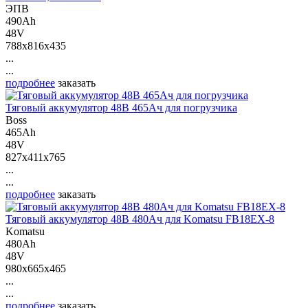
ЭПВ
490Ah
48V
788x816x435
...
...
подробнее
заказать
Тяговый аккумулятор 48В 465Ач для погрузчика
Boss
465Ah
48V
827x411x765
...
...
подробнее
заказать
Тяговый аккумулятор 48В 480Ач для Komatsu FB18EX-8
Komatsu
480Ah
48V
980x665x465
...
...
подробнее
заказать