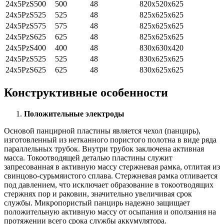
24x5PzS500
500
48
820x520x625
24x5PzS525
525
48
825x625x625
24x5PzS575
575
48
825x625x625
24x5PzS625
625
48
825x625x625
24x5PzS400
400
48
830x630x420
24x5PzS525
525
48
830x625x625
24x5PzS625
625
48
830x625x625
Конструктивные особенности
Положительные электроды
Основой панцирной пластины является чехол (панцирь),
изготовленный из нетканного пористого полотна в виде ряда
параллельных трубок. Внутри трубок заключена активная
масса. Токоотводящей деталью пластины служит
запресованная в активную массу стержневая рамка, отлитая из
свинцово-сурьмяистого сплава. Стержневая рамка отливается
под давлением, что исключает образование в токоотводящих
стержнях пор и раковин, значительно увеличивая срок
службы. Микропористый панцирь надежно защищает
положительную активную массу от осыпания и оползания на
протяжении всего срока службы аккумулятора.