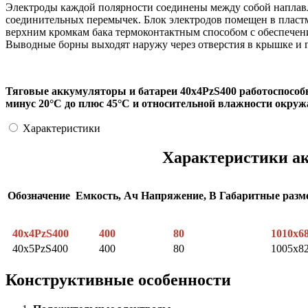
Электроды каждой полярности соединены между собой наплавл
соединительных перемычек. Блок электродов помещен в пластм
верхним кромкам бака термоконтактным способом с обеспечени
Выводные борны выходят наружу через отверстия в крышке и 
Тяговые аккумуляторы и батареи 40х4PzS400 работоспособ
минус 20°С до плюс 45°С и относительной влажности окруж
Характеристики
Характеристики ак
Обозначение
Емкость, Ач
Напряжение, В
Габаритные раз
40х4PzS400
400
80
1010x6
40x5PzS400
400
80
1005x8
Конструктивные особенности