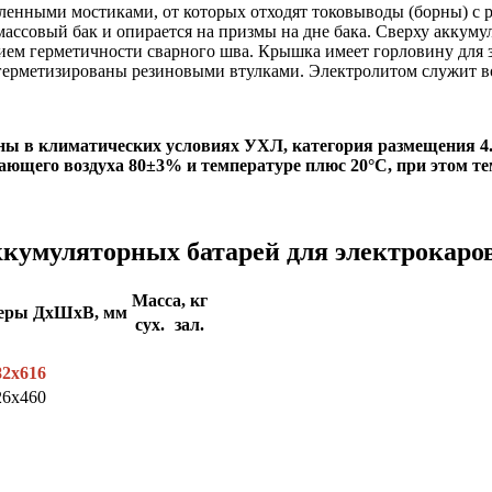
енными мостиками, от которых отходят токовыводы (борны) с р
ассовый бак и опирается на призмы на дне бака. Сверху аккуму
ем герметичности сварного шва. Крышка имеет горловину для за
герметизированы резиновыми втулками. Электролитом служит в
ны в климатических условиях УХЛ, категория размещения 4
ающего воздуха 80±3% и температуре плюс 20°С, при этом т
кумуляторных батарей для электрокаро
Масса, кг
меры ДхШхВ, мм
сух.
зал.
82x616
26x460