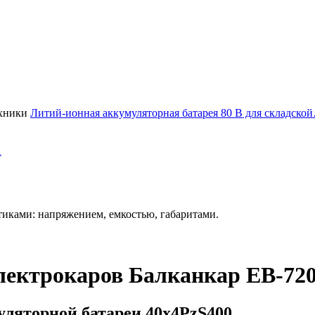
Литий-ионная аккумуляторная батарея 80 В для складско
А
иками: напряжением, емкостью, габаритами.
электрокаров Балканкар ЕВ-72
ляторной батареи 40х4PzS400