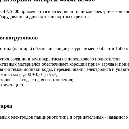
 4PzS400 применяются в качестве источников электрической эн
борудования и других транспортных средств.
ля погрузчиков
типа (панцирь) обеспечивающие ресурс не менее 4 лет и 1500 ц
ектроизоляционным покрытием из порошкового полиэтилена;
ктивных материалов обеспечивает хороший прием заряда и пони
ы системой доливки воды, перемешивания электролита и указат
ностью (1,290 ± 0,01) г/см³;
оров — 2 года со дня изготовления;
ксплуатацию.
тареи
ьных электродов панцирного типа и отрицательных - намазного