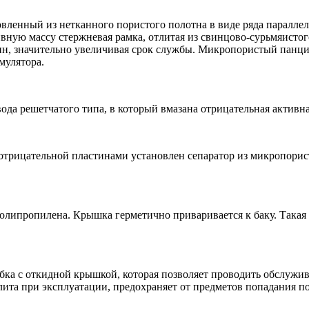
вленный из нетканного пористого полотна в виде ряда параллел
ную массу стержневая рамка, отлитая из свинцово-сурьмяистого
вин, значительно увеличивая срок службы. Микропористый пан
мулятора.
ода решетчатого типа, в который вмазана отрицательная активна
рицательной пластинами установлен сепаратор из микропористо
олипропилена. Крышка герметично приваривается к баку. Такая
бка с откидной крышкой, которая позволяет проводить обслужив
лита при эксплуатации, предохраняет от предметов попадания п