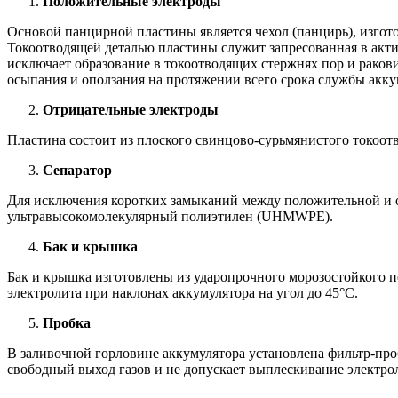
Положительные электроды
Основой панцирной пластины является чехол (панцирь), изгото
Токоотводящей деталью пластины служит запресованная в актив
исключает образование в токоотводящих стержнях пор и рако
осыпания и оползания на протяжении всего срока службы акку
Отрицательные электроды
Пластина состоит из плоского свинцово-сурьмянистого токоотв
Сепаратор
Для исключения коротких замыканий между положительной и от
ультравысокомолекулярный полиэтилен (UHMWPE).
Бак и крышка
Бак и крышка изготовлены из ударопрочного морозостойкого п
электролита при наклонах аккумулятора на угол до 45°С.
Пробка
В заливочной горловине аккумулятора установлена фильтр-про
свободный выход газов и не допускает выплескивание электро