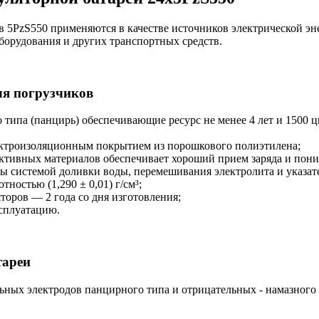
 5PzS550 применяются в качестве источников электрической эн
борудования и других транспортных средств.
ля погрузчиков
типа (панцирь) обеспечивающие ресурс не менее 4 лет и 1500 ц
ектроизоляционным покрытием из порошкового полиэтилена;
ктивных материалов обеспечивает хороший прием заряда и пони
ы системой доливки воды, перемешивания электролита и указат
ностью (1,290 ± 0,01) г/см³;
оров — 2 года со дня изготовления;
ксплуатацию.
тареи
ьных электродов панцирного типа и отрицательных - намазного