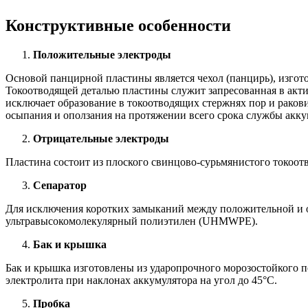
Конструктивные особенности
Положительные электроды
Основой панцирной пластины является чехол (панцирь), изгото
Токоотводящей деталью пластины служит запресованная в актив
исключает образование в токоотводящих стержнях пор и рако
осыпания и оползания на протяжении всего срока службы акку
Отрицательные электроды
Пластина состоит из плоского свинцово-сурьмянистого токоотв
Сепаратор
Для исключения коротких замыканий между положительной и от
ультравысокомолекулярный полиэтилен (UHMWPE).
Бак и крышка
Бак и крышка изготовлены из ударопрочного морозостойкого п
электролита при наклонах аккумулятора на угол до 45°С.
Пробка