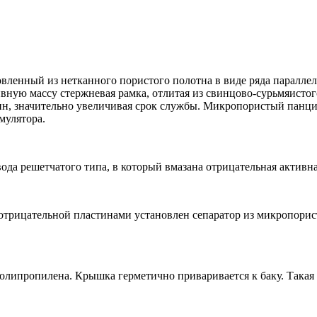
вленный из нетканного пористого полотна в виде ряда параллел
ную массу стержневая рамка, отлитая из свинцово-сурьмяистого
вин, значительно увеличивая срок службы. Микропористый пан
мулятора.
ода решетчатого типа, в который вмазана отрицательная активна
рицательной пластинами установлен сепаратор из микропористо
олипропилена. Крышка герметично приваривается к баку. Такая