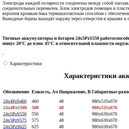
Электроды каждой полярности соединены между собой наплавл
соединительных перемычек. Блок электродов помещен в пластм
верхним кромкам бака термоконтактным способом с обеспечени
Выводные борны выходят наружу через отверстия в крышке и 
Тяговые аккумуляторы и батареи 24х5PzS550 работоспособ
минус 20°С до плюс 45°С и относительной влажности окруж
.
Характеристики
Характеристики акк
Обозначение
Емкость, Ач
Напряжение, В
Габаритные раз
24х4РzS460
460
48
980x535x670
24х4РzS500
500
48
980x535x670
24х5РzS550
550
48
980x630x670
24х5РzS575
575
48
980x630x670
24х5РzS625
625
48
980x630x670