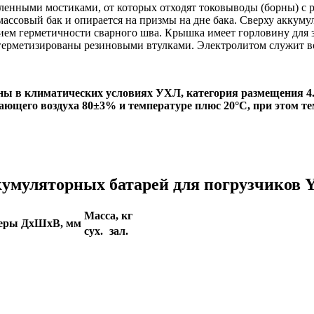
енными мостиками, от которых отходят токовыводы (борны) с р
ассовый бак и опирается на призмы на дне бака. Сверху аккуму
ем герметичности сварного шва. Крышка имеет горловину для за
герметизированы резиновыми втулками. Электролитом служит в
ны в климатических условиях УХЛ, категория размещения 4
ающего воздуха 80±3% и температуре плюс 20°С, при этом т
умуляторных батарей для погрузчиков Ya
Масса, кг
меры ДхШхВ, мм
сух.
зал.