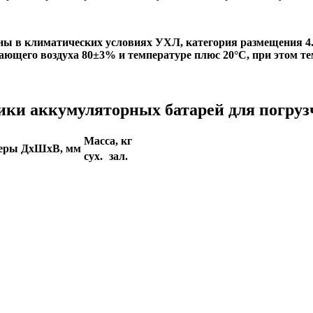
ны в климатических условиях УХЛ, категория размещения 4
ающего воздуха 80±3% и температуре плюс 20°С, при этом т
ики аккумуляторных батарей для погруз
Масса, кг
меры ДхШхВ, мм
сух.
зал.