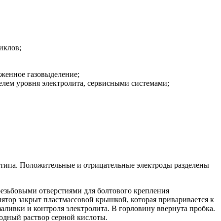
иклов;
женное газовыделение;
елем уровня электролита, сервисными системами;
 типа. Положительные и отрицательные электроды разделены
езьбовыми отверстиями для болтового крепления
лятор закрыт пластмассовой крышкой, которая приваривается к
ливки и контроля электролита. В горловину ввернута пробка.
одный раствор серной кислоты.