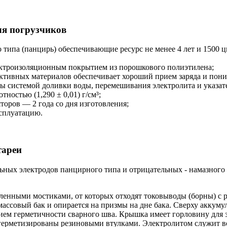
ля погрузчиков
типа (панцирь) обеспечивающие ресурс не менее 4 лет и 1500 ц
ектроизоляционным покрытием из порошкового полиэтилена;
ктивных материалов обеспечивает хороший прием заряда и пони
ы системой доливки воды, перемешивания электролита и указат
ностью (1,290 ± 0,01) г/см³;
оров — 2 года со дня изготовления;
ксплуатацию.
тареи
ьных электродов панцирного типа и отрицательных - намазного
енными мостиками, от которых отходят токовыводы (борны) с р
ассовый бак и опирается на призмы на дне бака. Сверху аккуму
ем герметичности сварного шва. Крышка имеет горловину для за
герметизированы резиновыми втулками. Электролитом служит в