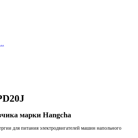
й…
PD20J
зчика марки Hangcha
ергии для питания электродвигателей машин напольного