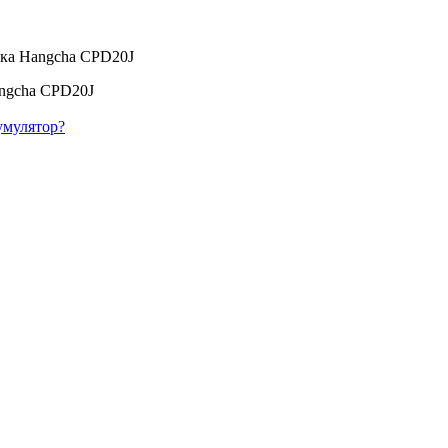
ика Hangcha CPD20J
angcha CPD20J
умулятор?