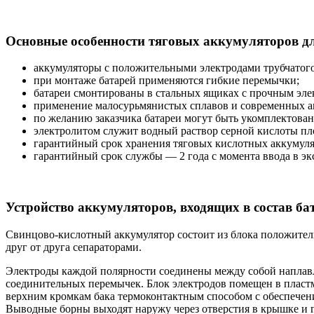
Основные особенности тяговых аккумуляторов д
аккумуляторы с положительными электродами трубчатого 
при монтаже батарей применяются гибкие перемычки;
батареи смонтированы в стальных ящиках с прочным эл
применение малосурьмянистых сплавов и современных а
по желанию заказчика батареи могут быть укомплектован
электролитом служит водный раствор серной кислоты плот
гарантийный срок хранения тяговых кислотных аккумулят
гарантийный срок службы — 2 года с момента ввода в э
Устройство аккумуляторов, входящих в состав ба
Свинцово-кислотный аккумулятор состоит из блока положител
друг от друга сепараторами.
Электроды каждой полярности соединены между собой наплавл
соединительных перемычек. Блок электродов помещен в пластм
верхним кромкам бака термоконтактным способом с обеспечени
Выводные борны выходят наружу через отверстия в крышке и 