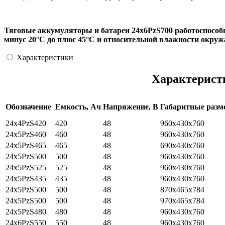
Тяговые аккумуляторы и батареи 24х6PzS700 работоспособ
минус 20°С до плюс 45°С и относительной влажности окруж
Характеристики
Характерист
Обозначение
Емкость, Ач
Напряжение, В
Габаритные раз
24х4PzS420
420
48
960x430x760
24x5PzS460
460
48
960x430x760
24x5PzS465
465
48
690x430x760
24x5PzS500
500
48
960x430x760
24x5PzS525
525
48
960х430х760
24x5PzS435
435
48
960x430x760
24x5PzS500
500
48
870х465х784
24x5PzS500
500
48
970х465х784
24x5PzS480
480
48
960x430x760
24x6PzS550
550
48
960x430x760