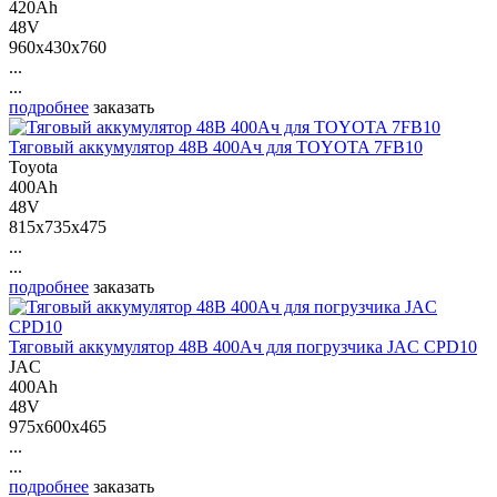
420Ah
48V
960x430x760
...
...
подробнее
заказать
Тяговый аккумулятор 48В 400Ач для TOYOTA 7FB10
Toyota
400Ah
48V
815x735x475
...
...
подробнее
заказать
Тяговый аккумулятор 48В 400Ач для погрузчика JAC CPD10
JAC
400Ah
48V
975x600x465
...
...
подробнее
заказать