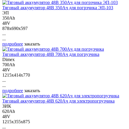
Тяговый аккумулятор 48В 350Ач для погрзчика ЭП-103
ЭП
350Ah
48V
878x690x597
...
...
подробнее
заказать
Тяговый аккумулятор 48В 700Ач для погрузчика
Dimex
700Ah
48V
1215x414x770
...
...
подробнее
заказать
Тяговый аккумулятор 48В 620Ач для электропогрузчика
ЗИК
620Ah
48V
1215x355x875
...