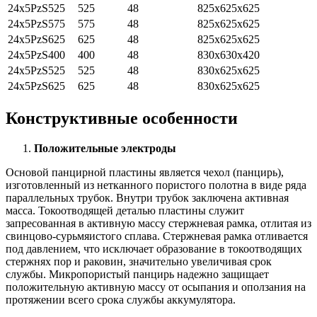
24x5PzS525
525
48
825x625x625
24x5PzS575
575
48
825x625x625
24x5PzS625
625
48
825x625x625
24x5PzS400
400
48
830x630x420
24x5PzS525
525
48
830x625x625
24x5PzS625
625
48
830x625x625
Конструктивные особенности
Положительные электроды
Основой панцирной пластины является чехол (панцирь),
изготовленный из нетканного пористого полотна в виде ряда
параллельных трубок. Внутри трубок заключена активная
масса. Токоотводящей деталью пластины служит
запресованная в активную массу стержневая рамка, отлитая из
свинцово-сурьмяистого сплава. Стержневая рамка отливается
под давлением, что исключает образование в токоотводящих
стержнях пор и раковин, значительно увеличивая срок
службы. Микропористый панцирь надежно защищает
положительную активную массу от осыпания и оползания на
протяжении всего срока службы аккумулятора.