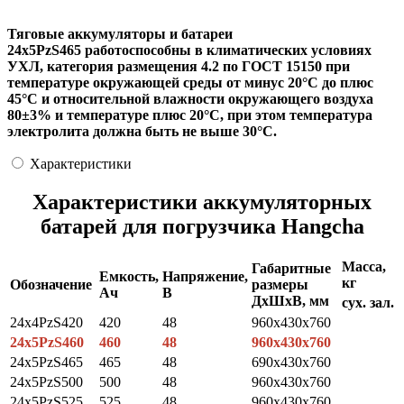
Тяговые аккумуляторы и батареи
24х5PzS465 работоспособны в климатических условиях
УХЛ, категория размещения 4.2 по ГОСТ 15150 при
температуре окружающей среды от минус 20°С до плюс
45°С и относительной влажности окружающего воздуха
80±3% и температуре плюс 20°С, при этом температура
электролита должна быть не выше 30°С.
Характеристики
Характеристики аккумуляторных
батарей для погрузчика Hangcha
Масса,
Габаритные
Емкость,
Напряжение,
кг
Обозначение
размеры
Ач
В
ДхШхВ, мм
сух.
зал.
24х4PzS420
420
48
960x430x760
24x5PzS460
460
48
960x430x760
24x5PzS465
465
48
690x430x760
24x5PzS500
500
48
960x430x760
24x5PzS525
525
48
960х430х760