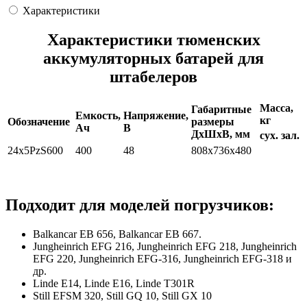
Характеристики
Характеристики тюменских
аккумуляторных батарей для
штабелеров
Масса,
Габаритные
Емкость,
Напряжение,
кг
Обозначение
размеры
Ач
В
ДхШхВ, мм
сух.
зал.
24x5PzS600
400
48
808x736x480
Подходит для моделей погрузчиков:
Balkancar ЕВ 656, Balkancar ЕВ 667.
Jungheinrich EFG 216, Jungheinrich EFG 218, Jungheinrich
EFG 220, Jungheinrich EFG-316, Jungheinrich EFG-318 и
др.
Linde E14, Linde E16, Linde T301R
Still EFSM 320, Still GQ 10, Still GX 10