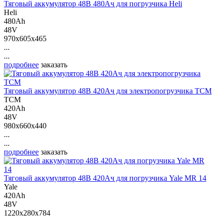
Тяговый аккумулятор 48В 480Ач для погрузчика Heli
Heli
480Ah
48V
970x605x465
...
...
подробнее
заказать
Тяговый аккумулятор 48В 420Ач для электропогрузчика ТСМ
ТСМ
420Ah
48V
980x660x440
...
...
подробнее
заказать
Тяговый аккумулятор 48В 420Ач для погрузчика Yale MR 14
Yale
420Ah
48V
1220x280x784