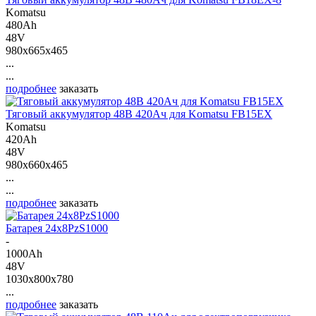
Komatsu
480Ah
48V
980x665x465
...
...
подробнее
заказать
Тяговый аккумулятор 48В 420Ач для Komatsu FB15EX
Komatsu
420Ah
48V
980x660x465
...
...
подробнее
заказать
Батарея 24х8PzS1000
-
1000Ah
48V
1030x800x780
...
подробнее
заказать